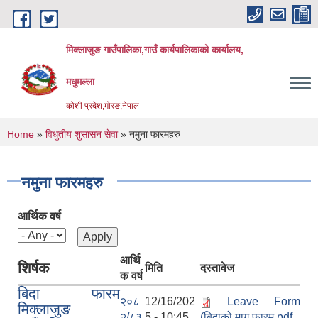
Skip to main content
मिक्लाजुङ गाउँपालिका,गाउँ कार्यपालिकाको कार्यालय,
मधुमल्ला
कोशी प्रदेश,मोरङ,नेपाल
You are here
Home
»
विधुतीय शुसासन सेवा
» नमुना फारमहरु
नमुना फारमहरु
आर्थिक वर्ष
आर्थि
शिर्षक
मिति
दस्तावेज
क वर्ष
बिदा फारम
२०८
12/16/202
Leave Form
मिक्लाजुङ
२/८३
5 - 10:45
(बिदाको माग फारम.pdf