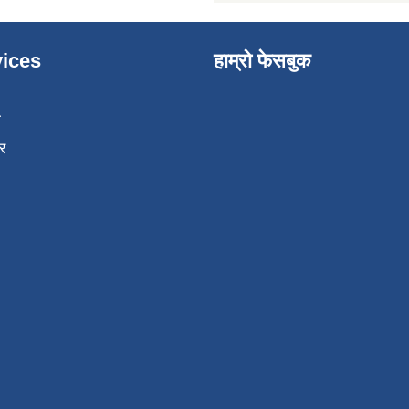
ices
हाम्रो फेसबुक
ा
र